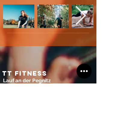
TT Fitness
Lauf an der Pegnitz
ttfitness.info@mail.de
Telefon / WhatsApp:
015756116493
Home
Team
Gruppentraining
Personal Training
FAQ