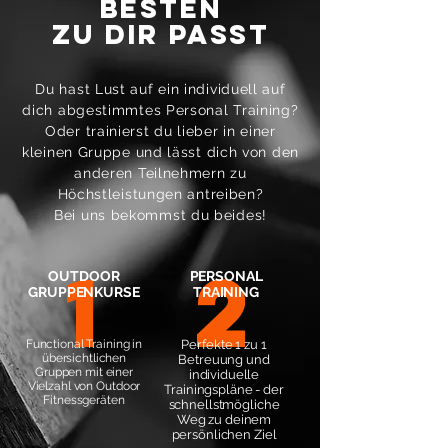
BESTEN
ZU DIR PASST
Du hast Lust auf ein individuell auf
dich abgestimmtes Personal Training?
Oder trainierst du lieber in einer
kleinen Gruppe und lässt dich von den
anderen Teilnehmern zu
Höchstleistungen antreiben?
Bei uns bekommst du beides!
1
2
OUTDOOR
PERSONAL
GRUPPENKURSE
TRAINING
Functional Training in
Perfekte 1 zu 1
übersichtlichen
Betreuung und
Gruppen mit einer
individuelle
Vielzahl von Outdoor
Trainingspläne - der
Fitnessgeräten
schnellstmögliche
Weg zu deinem
persönlichen Ziel