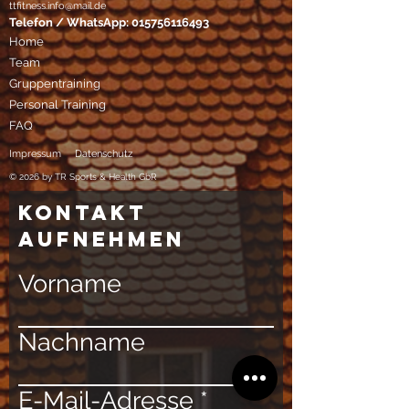
ttfitness.info@mail.de
Telefon / WhatsApp:
015756116493
Home
Team
Gruppentraining
Personal Training
FAQ
Impressum
Datenschutz
© 2026 by TR Sports & Health GbR
Kontakt
aufnehmen
Vorname
Nachname
E-Mail-Adresse